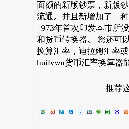
面额的新版钞票，新版钞
流通。并且新增加了一种
1973年首次印发本市
和货币转换器。 您还可
换算汇率，迪拉姆汇率或
huilvwu货币汇率换算
推荐