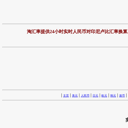
淘汇率提供24小时实时人民币对印尼卢比汇率换
|
|
|
|
|
|
|
|
主页
美元
人民币
日元
欧元
韩元
港币