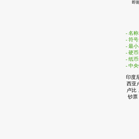
即
- 名
- 符号:
- 最小单
- 硬币:
- 纸币:
- 中
印度尼
西亚
卢比
钞票