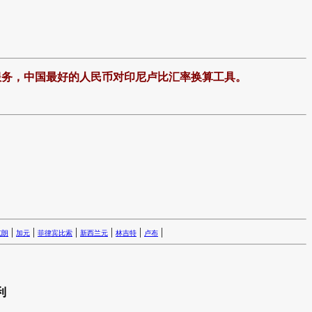
服务，中国最好的人民币对印尼卢比汇率换算工具。
|
|
|
|
|
|
克朗
加元
菲律宾比索
新西兰元
林吉特
卢布
利