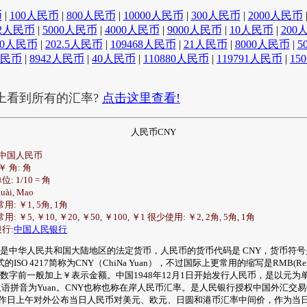
币
|
100人民币
|
800人民币
|
10000人民币
|
300人民币
|
2000人民币
2人民币
|
5000人民币
|
4000人民币
|
9000人民币
|
10人民币
|
200
00人民币
|
202.5人民币
|
109468人民币
|
21人民币
|
8000人民币
|
5
人民币
|
8942人民币
|
40人民币
|
110880人民币
|
119791人民币
|
15
上看到所有的汇率?
点击这里查看!
人民币CNY
: 中国人民币
 ￥ 角: 角
位: 1/10 = 角
uài, Mao
常用: ￥1, 5角, 1角
常用: ￥5, ￥10, ￥20, ￥50, ￥100, ￥1 很少使用: ￥2, 2角, 5角, 1角
银行:
中国人民银行
是中华人民共和国大陆地区的法定货币，人民币的货币代码是 CNY，货币符号
的ISO 4217简称为CNY（ChiNa Yuan），不过国际上更常用的缩写是RMB(Ren
。在数字前一般加上￥表示金额。中国1948年12月1日开始发行人民币，是以元为
语拼音为Yuan。CNY也称也称在岸人民币汇率。是人民银行授权中国外汇交
作日上午对外公布当日人民币对美元、欧元、日圆和港币汇率中间价，作为当