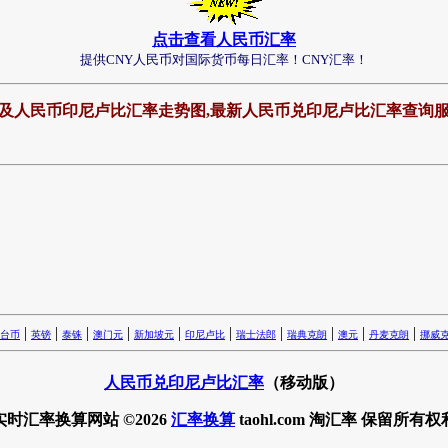
点击查看人民币汇率
提供CNY人民币对国际货币每日汇率！CNY汇率！
算及人民币印尼卢比汇率走势图,最新人民币兑印尼卢比汇率查询
|
|
|
|
|
|
|
|
|
|
台币
英镑
泰铢
澳门元
新加坡元
印尼卢比
瑞士法郎
瑞典克朗
澳元
丹麦克朗
挪威
人民币兑印尼卢比汇率
（移动版）
实时汇率换算网站 ©2026
汇率换算
taohl.com 淘汇率 保留所有权