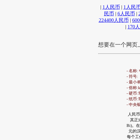
|
1人民币
|
1人民
民币
|
6人民币
|
224400人民币
|
60
|
170
想要在一个网页
- 名称
- 符号:
- 最小单
- 俗称:k
- 硬币:
- 纸币:
- 中央
人民币
其正式
Bi)
元的汉
每个工