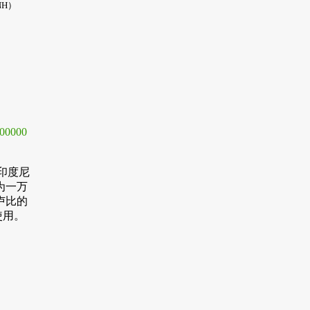
H）
100000
）印度尼
为一万
卢比的
使用。